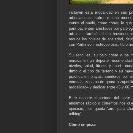
incluyen esta modalidad en sus pr
articulaciones sufren mucho menos
contra el suelo, como correr, lo que
para pacientes afectados por patolog
artrosis. También libera tensiones
reduce los niveles de ansiedad, dep
con Parkinson, osteoporosis, fibromia
Su sencillez, su bajo coste y los m
nórdica en un deporte recomendable
niveles, salud, fitness y sport –cada
ritmo o el tipo de terreno y su may
práctica en playas, senderos por e
cómoda, zapatos de goma o zapatill
modalidad– y dedicar entre 45 y 60 m
Este deporte importado del norte 
andamos rápido o corremos nos cuest
ejercicio, nos queda ‘aire’ para c
talking’.
Cómo empezar