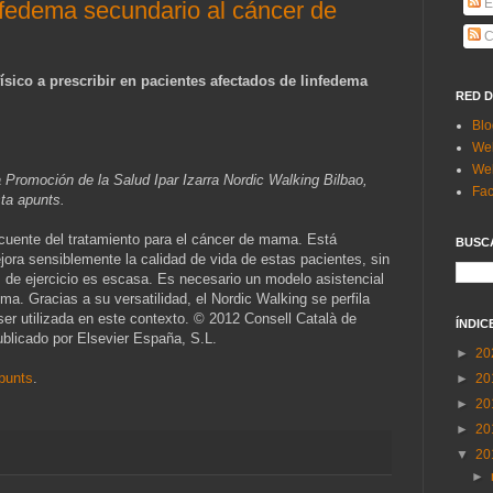
E
infedema secundario al cáncer de
C
ísico a prescribir en pacientes afectados de linfedema
RED 
Blo
Web
Web
a Promoción de la Salud Ipar Izarra Nordic Walking Bilbao,
Fa
sta apunts.
cuente del tratamiento para el cáncer de mama. Está
BUSC
jora sensiblemente la calidad de vida de estas pacientes, sin
 de ejercicio es escasa. Es necesario un modelo asistencial
ma. Gracias a su versatilidad, el Nordic Walking se perfila
ser utilizada en este contexto. © 2012 Consell Català de
ÍNDIC
ublicado por Elsevier España, S.L.
►
20
punts
.
►
20
►
20
►
20
▼
20
►