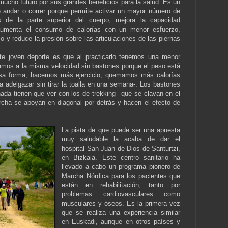
ucho futuro por sus grandes beneficios para la salud. Es un
e andar o correr porque permite activar un mayor número de
s de la parte superior del cuerpo; mejora la capacidad
 aumenta el consumo de calorías con un menor esfuerzo,
rio y reduce la presión sobre las articulaciones de las piernas
te joven deporte es que al practicarlo tenemos una menor
amos a la misma velocidad sin bastones porque el peso está
 esa forma, hacemos más ejercicio, quemamos más calorías
 adelgazar sin tirar la toalla en una semana-. Los bastones
da tienen que ver con los de trekking –que se clavan en el
archa se apoyan en diagonal por detrás y hacen el efecto de
La pista de que puede ser una apuesta
muy saludable la acaba de dar el
hospital San Juan de Dios de Santurtzi,
en Bizkaia. Este centro sanitario ha
llevado a cabo un programa pionero de
Marcha Nórdica para los pacientes que
están en rehabilitación, tanto por
problemas cardiovasculares como
musculares y óseos. Es la primera vez
que se realiza una experiencia similar
en Euskadi, aunque en otros países y