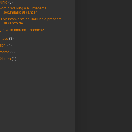
junio
(3)
Nordic Walking y el linfedema
secundario al cáncer...
El Ayuntamiento de Barrundia presenta
su centro de...
¿Te va la marcha... nórdica?
mayo
(3)
abril
(4)
marzo
(2)
febrero
(1)