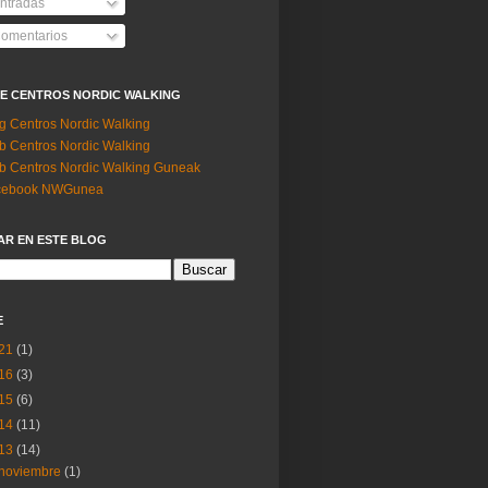
ntradas
omentarios
DE CENTROS NORDIC WALKING
g Centros Nordic Walking
 Centros Nordic Walking
 Centros Nordic Walking Guneak
cebook NWGunea
AR EN ESTE BLOG
E
21
(1)
16
(3)
15
(6)
14
(11)
13
(14)
noviembre
(1)