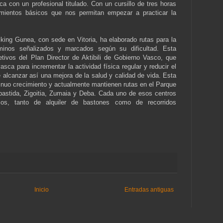
a con un profesional titulado. Con un cursillo de tres horas
imientos básicos que nos permitan empezar a practicar la
king Gunea, con sede en Vitoria, ha elaborado rutas para la
minos señalizados y marcados según su dificultad. Esta
etivos del Plan Director de Aktibili de Gobierno Vasco, que
vasca para incrementar la actividad física regular y reducir el
 alcanzar así una mejora de la salud y calidad de vida. Esta
inuo crecimiento y actualmente mantienen rutas en el Parque
bastida, Zigoitia, Zumaia y Deba. Cada uno de esos centros
os, tanto de alquiler de bastones como de recorridos
Inicio
Entradas antiguas