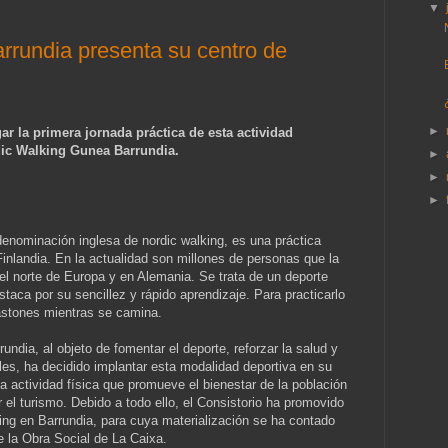
▼
rrundia presenta su centro de
►
ar la primera jornada práctica de esta actividad
rdic Walking Gunea Barrundia.
►
►
►
enominación inglesa de nordic walking, es una práctica
Finlandia. En la actualidad son millones de personas que la
del norte de Europa y en Alemania. Se trata de un deporte
taca por su sencillez y rápido aprendizaje. Para practicarlo
astones mientras se camina.
undia, al objeto de fomentar el deporte, reforzar la salud y
les, ha decidido implantar esta modalidad deportiva en su
una actividad física que promueve el bienestar de la población
r el turismo. Debido a todo ello, el Consistorio ha promovido
ing en Barrundia, para cuya materialización se ha contado
 la Obra Social de La Caixa.