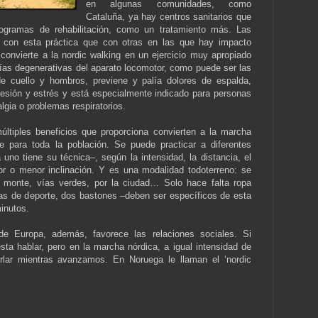
en algunas comunidades, como
Cataluña, ya hay centros sanitarios que
ogramas de rehabilitación, como un tratamiento más. Las
 con esta práctica que con otras en las que hay impacto
 convierte a la nordic walking en un ejercicio muy apropiado
ías degenerativas del aparato locomotor, como puede ser las
 de cuello y hombros, previene y palía dolores de espalda,
resión y estrés y está especialmente indicado para personas
lgia o problemas respiratorios.
últiples beneficios que proporciona convierten a la marcha
 para toda la población. Se puede practicar a diferentes
 uno tiene su técnica–, según la intensidad, la distancia, el
or o menor inclinación. Y es una modalidad todoterreno: se
l monte, vías verdes, por la ciudad… Solo hace falta ropa
as de deporte, dos bastones –deben ser específicos de esta
inutos.
de Europa, además, favorece las relaciones sociales. Si
a hablar, pero en la marcha nórdica, a igual intensidad de
harlar mientras avanzamos. En Noruega le llaman el ‘nordic